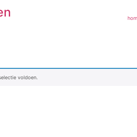
en
ho
electie voldoen.