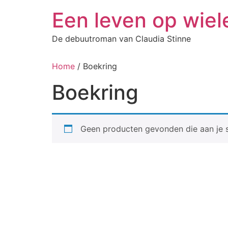
Ga
Een leven op wiel
naar
de
De debuutroman van Claudia Stinne
inhoud
Home
/ Boekring
Boekring
Geen producten gevonden die aan je s